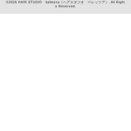
©2026
HAIR STUDIO bellezza（ヘアスタジオ ベレッツア）
. All Right
s Reserved.