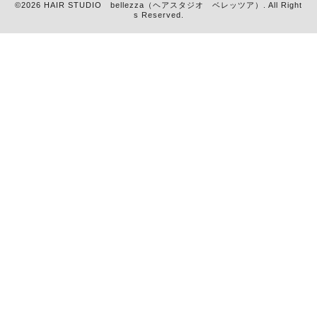
©2026
HAIR STUDIO bellezza（ヘアスタジオ ベレッツア）
. All Right
s Reserved.