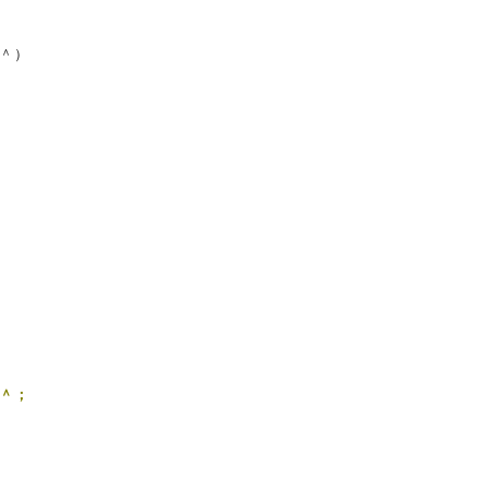
＾）
＾；