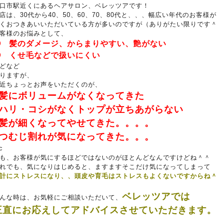
口市駅近くにあるヘアサロン、ベレッツアです！
店は、30代から40、50、60、70、80代と、、、幅広い年代のお客様が
くおつきあいいただいている方が多いのですが（ありがたい限りです＾
客様のお悩みとして、
① 髪のダメージ、からまりやすい、艶がない
② くせ毛などで扱いにくい
どなど
りますが、
近ちょっとお声をいただくのが、
●髪にボリュームがなくなってきた
●ハリ・コシがなくトップが立ちあがらない
●髪が細くなってやせてきた。。。。
●つむじ割れが気になってきた。。。
c
も、お客様が気にするほどではないのがほとんどなんですけどね＾＾
れでも、気になりはじめると、ますますそこだけ気になってしまって
計にストレスになり、、頭皮や育毛はストレスもよくないですからね＾
ベレッツアでは
んな時は、お気軽にご相談いただいて、
正直にお応えしてアドバイスさせていただきます。