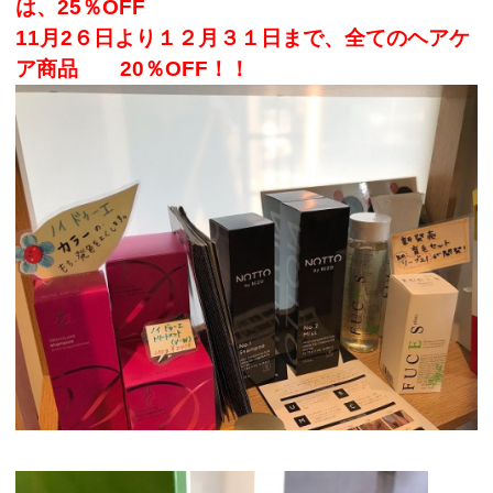
は、25％OFF
11月2６日より１２月３１日まで、全てのヘアケ
ア商品 20％OFF！！