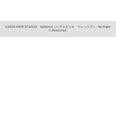
©2026
HAIR STUDIO bellezza（ヘアスタジオ ベレッツア）
. All Right
s Reserved.